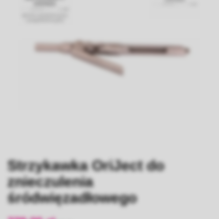
Strzykawka OriJect do
znieczulenia
śródwięzadłowego