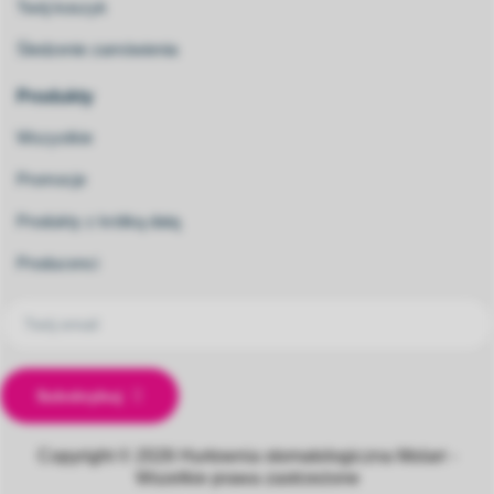
Twój koszyk
Śledzenie zamówienia
Produkty
Wszystkie
Promocje
Produkty z krótką datą
Producenci
Subskrybuj
Copyright © 2026
Hurtownia stomatologiczna Molarr -
Wszelkie prawa zastrzeżone