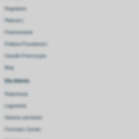
Regulamin
Płatności
Finansowanie
Polityka Prywatności
Gazetki Promocyjne
Blog
Dla klienta
Rejestracja
Logowanie
Historia zamówień
Formularz Zwrotu