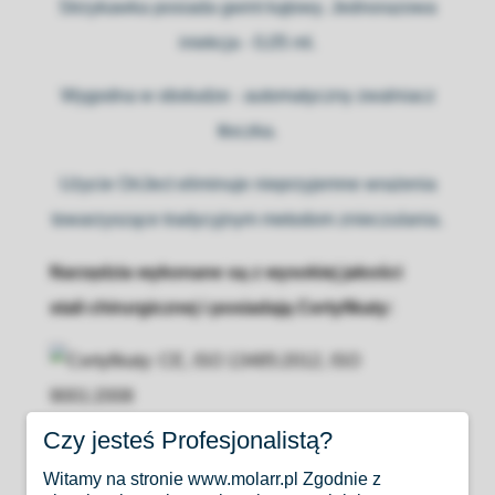
Strzykawka posiada gwint kątowy. Jednorazowa
iniekcja - 0,05 ml.
Wygodna w obsłudze - automatyczny zwalniacz
tłoczka.
Użycie OriJect eliminuje nieprzyjemne wrażenia
towarzyszące tradycyjnym metodom znieczulania.
Narzędzia wykonane są z wysokiej jakości
stali chirurgicznej i posiadają Certyfikaty:
Czy jesteś Profesjonalistą?
Witamy na stronie www.molarr.pl Zgodnie z