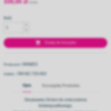
339,00 zł
Ilość

Dodaj do koszyka
ORIMED
Producent:
ORI-BZ-720-003
Indeks::
Opis
Szczegóły Produktu
Strzykawka OriJect do znieczulenia
śródwięzadłowego.