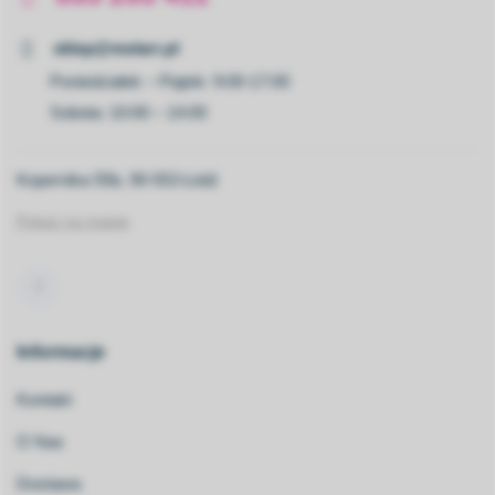
sklep@molarr.pl
Poniedziałek – Piątek: 9:00-17:00
Sobota: 10:00 – 14:00
Kopernika 55b, 90-553 Łódź
Pokaż na mapie
Informacje
Kontakt
O Nas
Dostawa