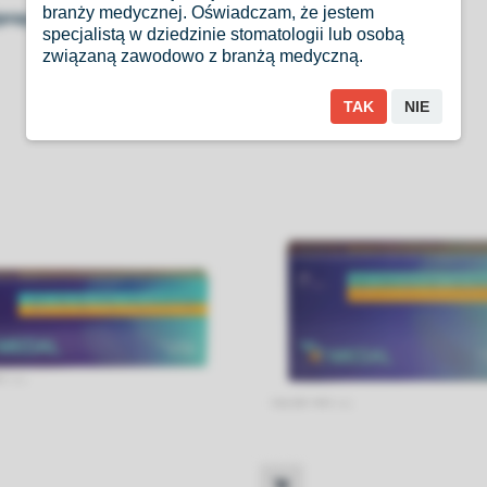
branży medycznej. Oświadczam, że jestem
pray ( PŁYN - NEUTRAL)
Velodes Gel 500 ml
specjalistą w dziedzinie stomatologii lub osobą
związaną zawodowo z branżą medyczną.
24,90 zł
39,50 zł
TAK
NIE