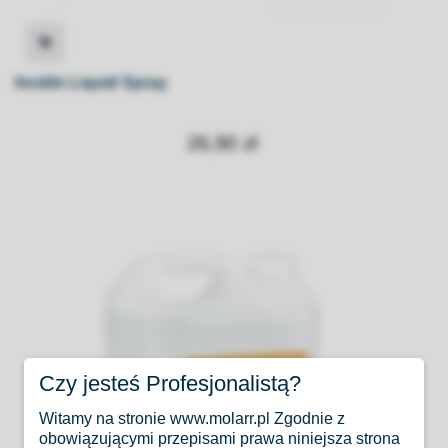
Incidin Liquid Spray
26,90 zł
Czy jesteś Profesjonalistą?
Witamy na stronie www.molarr.pl Zgodnie z
obowiązującymi przepisami prawa niniejsza strona