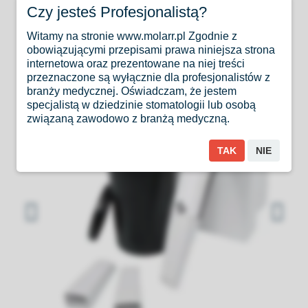
38 990,00 zł
Czy jesteś Profesjonalistą?
Witamy na stronie www.molarr.pl Zgodnie z
obowiązującymi przepisami prawa niniejsza strona
internetowa oraz prezentowane na niej treści
przeznaczone są wyłącznie dla profesjonalistów z
branży medycznej. Oświadczam, że jestem
specjalistą w dziedzinie stomatologii lub osobą
związaną zawodowo z branżą medyczną.
TAK
NIE