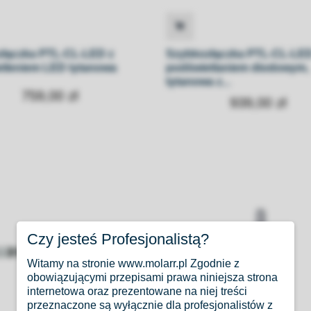
łączka PTL-CL-LED z
Szybkozłączka PTL-CL-LED I
tleniem LED tytanowa
podświetlaniem diodowym,
tytanowa z...
759,00 zł
939,00 zł
Czy jesteś Profesjonalistą?
Witamy na stronie www.molarr.pl Zgodnie z
obowiązującymi przepisami prawa niniejsza strona
internetowa oraz prezentowane na niej treści
przeznaczone są wyłącznie dla profesjonalistów z