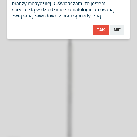
branży medycznej. Oświadczam, że jestem
specjalistą w dziedzinie stomatologii lub osobą
związaną zawodowo z branżą medyczną.
TAK
NIE