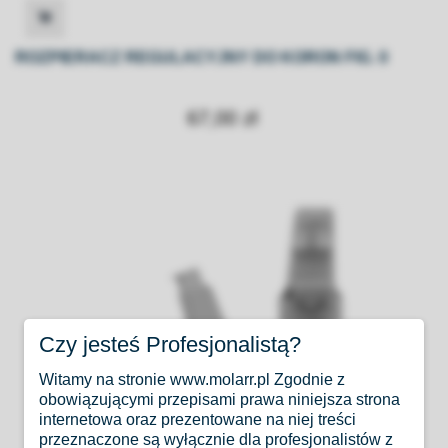
ROZPIERACZ REGULACYJNY DO KORON FIG. 0
67,00 zł
Czy jesteś Profesjonalistą?
Witamy na stronie www.molarr.pl Zgodnie z
obowiązującymi przepisami prawa niniejsza strona
internetowa oraz prezentowane na niej treści
przeznaczone są wyłącznie dla profesjonalistów z