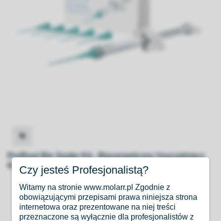
ProRoot Bio Sealer Kit - Bioceramiczny Uszczelniacz
Kanałów...
Czy jesteś Profesjonalistą?
489,00 zł
Witamy na stronie www.molarr.pl Zgodnie z
obowiązującymi przepisami prawa niniejsza strona
internetowa oraz prezentowane na niej treści
przeznaczone są wyłącznie dla profesjonalistów z