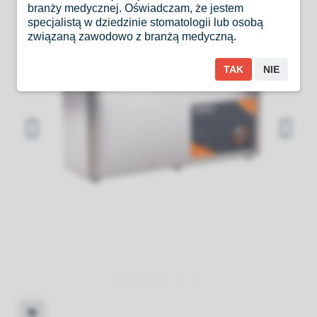
branży medycznej. Oświadczam, że jestem
specjalistą w dziedzinie stomatologii lub osobą
związaną zawodowo z branżą medyczną.
TAK
NIE