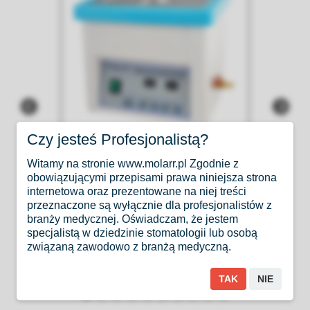
Czy jesteś Profesjonalistą?
Myjka ultradźwiękowa CLEAN
C-
My
Witamy na stronie www.molarr.pl Zgodnie z
120 HD pojemn. 5l - 2 Lata
obowiązującymi przepisami prawa niniejsza strona
Gwarancji
internetowa oraz prezentowane na niej treści
przeznaczone są wyłącznie dla profesjonalistów z
1095,00 zł
branży medycznej. Oświadczam, że jestem
specjalistą w dziedzinie stomatologii lub osobą
związaną zawodowo z branżą medyczną.
TAK
NIE