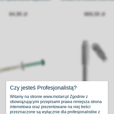
64,90 zł
869,00 zł
Czy jesteś Profesjonalistą?
Witamy na stronie www.molarr.pl Zgodnie z
obowiązującymi przepisami prawa niniejsza strona
internetowa oraz prezentowane na niej treści
przeznaczone są wyłącznie dla profesjonalistów z