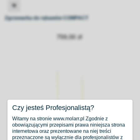
Zgrzewarka do rękawów COMPACT
759,00 zł
Czy jesteś Profesjonalistą?
Witamy na stronie www.molarr.pl Zgodnie z
obowiązującymi przepisami prawa niniejsza strona
internetowa oraz prezentowane na niej treści
przeznaczone są wyłącznie dla profesjonalistów z