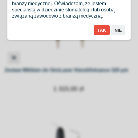
branży medycznej. Oświadczam, że jestem
specjalistą w dziedzinie stomatologii lub osobą
związaną zawodowo z branżą medyczną.
TAK
NIE
Zestaw Włókien do SiroLaser Xtend/Advance 320 μm
1 315,00 zł