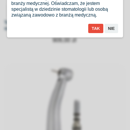
branży medycznej. Oświadczam, że jestem
specjalistą w dziedzinie stomatologii lub osobą
związaną zawodowo z branżą medyczną.
Turbina ze światłem COXO CX207-G H16-STPQ6 z
szybkozłączką Sirona...
TAK
NIE
909,00 zł