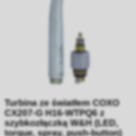
Turbina ze światłem COXO
CX207-G H16-WTPQ6 z
szybkozłączką W&H (LED,
torque, spray, push-button)