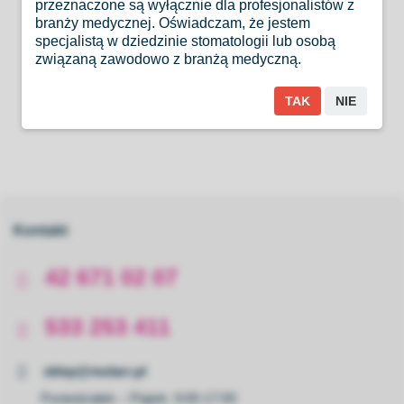
przeznaczone są wyłącznie dla profesjonalistów z
- Z systemem antyretrakcyjnym,
branży medycznej. Oświadczam, że jestem
specjalistą w dziedzinie stomatologii lub osobą
-
oświetlenie LED
związaną zawodowo z branżą medyczną.
6 miesięcy GWARANCJI
TAK
NIE
Kontakt
42 671 02 07
533 253 411
sklep@molarr.pl
Poniedziałek – Piątek: 9:00-17:00