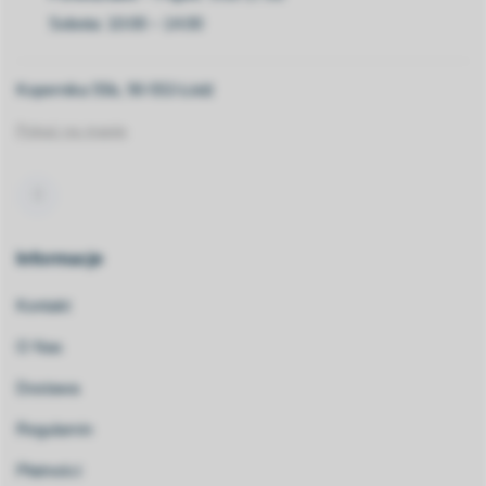
Sobota: 10:00 – 14:00
Kopernika 55b, 90-553 Łódź
Pokaż na mapie
Informacje
Kontakt
O Nas
Dostawa
Regulamin
Płatności