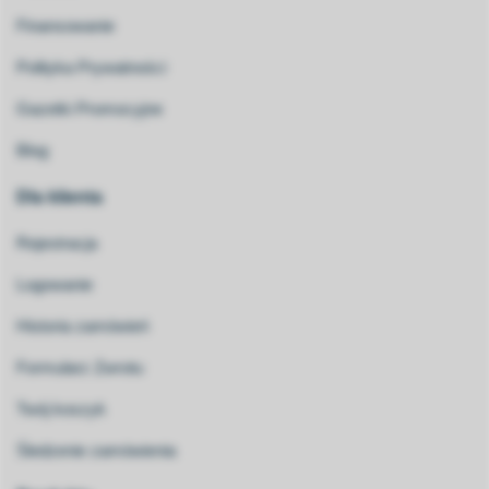
Finansowanie
Polityka Prywatności
Gazetki Promocyjne
Blog
Dla klienta
Rejestracja
Logowanie
Historia zamówień
Formularz Zwrotu
Twój koszyk
Śledzenie zamówienia