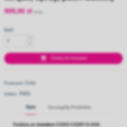
909,00 zł
Ilość

Dodaj do koszyka
Coxo
Producent:
P002
Indeks::
Opis
Szczegóły Produktu
Turbina ze światłem COXO CX207-G H16-