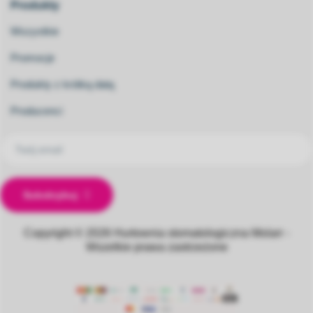
Produkty
Wszystkie
Promocje
Produkty z krótką datą
Producenci
Subskrybuj
Copyright © 2026
Hurtownia stomatologiczna Molarr -
Wszelkie prawa zastrzeżone