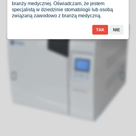
branży medycznej. Oświadczam, że jestem
specjalistą w dziedzinie stomatologii lub osobą
związaną zawodowo z branżą medyczną.
TAK
NIE