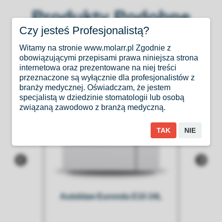
Produkty Podobne
Czy jesteś Profesjonalistą?
Witamy na stronie www.molarr.pl Zgodnie z
obowiązującymi przepisami prawa niniejsza strona
internetowa oraz prezentowane na niej treści
przeznaczone są wyłącznie dla profesjonalistów z
branży medycznej. Oświadczam, że jestem
specjalistą w dziedzinie stomatologii lub osobą
związaną zawodowo z branżą medyczną.
TAK
NIE
Autoklaw Euronda E10 24L