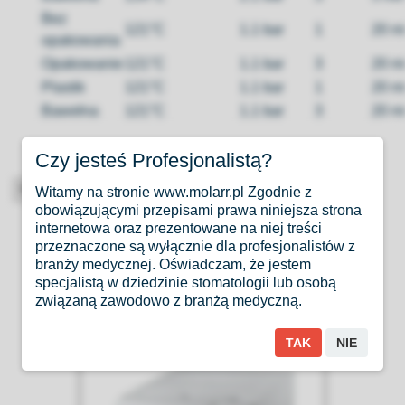
Bez
121°C
1.1 bar
1
20 m
opakowania
Opakowanie
121°C
1.1 bar
3
20 m
Plastik
121°C
1.1 bar
1
20 m
Bawełna
121°C
1.1 bar
3
20 m
Czy jesteś Profesjonalistą?
High-contrast mode
Witamy na stronie www.molarr.pl Zgodnie z
obowiązującymi przepisami prawa niniejsza strona
internetowa oraz prezentowane na niej treści
Produkty Podobne
przeznaczone są wyłącznie dla profesjonalistów z
branży medycznej. Oświadczam, że jestem
specjalistą w dziedzinie stomatologii lub osobą
związaną zawodowo z branżą medyczną.
TAK
NIE