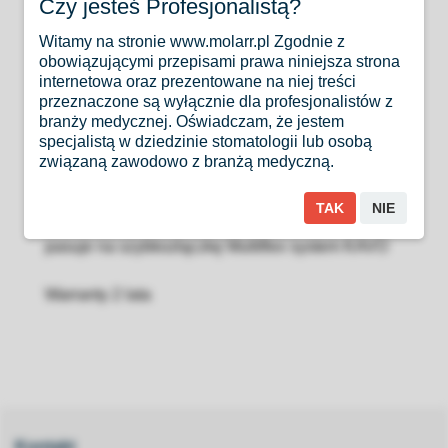
Czy jesteś Profesjonalistą?
obroty 410’000 rpm
Witamy na stronie www.molarr.pl Zgodnie z
światło LED
obowiązującymi przepisami prawa niniejsza strona
internetowa oraz prezentowane na niej treści
przeznaczone są wyłącznie dla profesjonalistów z
intensywność światła 21 kLux
branży medycznej. Oświadczam, że jestem
specjalistą w dziedzinie stomatologii lub osobą
łożyska cermiczne
związaną zawodowo z branżą medyczną.
waga 60 g
TAK
NIE
pasuje na szybkozłączkę Multiflex system KAVO
Warranty 2 lata
Kontakt