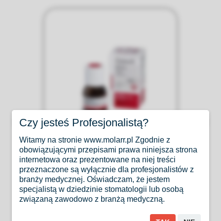
Czy jesteś Profesjonalistą?
Witamy na stronie www.molarr.pl Zgodnie z
obowiązującymi przepisami prawa niniejsza strona
Guttasolv 13ml
internetowa oraz prezentowane na niej treści
k
przeznaczone są wyłącznie dla profesjonalistów z
NT
branży medycznej. Oświadczam, że jestem
specjalistą w dziedzinie stomatologii lub osobą
179,00 zł
związaną zawodowo z branżą medyczną.