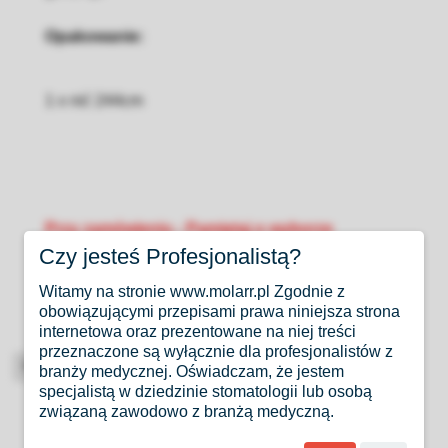
Opakowanie:
1 x nić 244cm
Przy zamówieniu - Pamiętaj o wyborze
Czy jesteś Profesjonalistą?
rozmiaru
Witamy na stronie www.molarr.pl Zgodnie z
obowiązującymi przepisami prawa niniejsza strona
internetowa oraz prezentowane na niej treści
przeznaczone są wyłącznie dla profesjonalistów z
High-contrast mode
branży medycznej. Oświadczam, że jestem
specjalistą w dziedzinie stomatologii lub osobą
Produkty Podobne
związaną zawodowo z branżą medyczną.