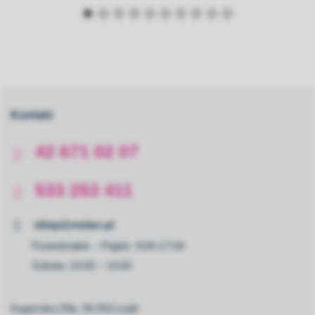
Kontakt
42 671 02 07
533 253 411
sklep@molarr.pl
Poniedziałek – Piątek: 9:00-17:00
Sobota: 10:00 – 14:00
Kopernika 55b, 90-553 Łódź