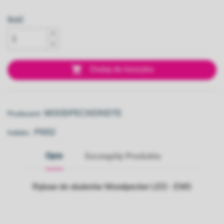
Ilość

Dodaj do koszyka
WOODPECKER/DTE
Producent:
PI002
Indeks::
Opis
Szczegóły Produktu
Rękaw do skalerów Woodpecker LED - EMS