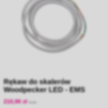
Rękaw do skalerów
Woodpecker LED - EMS
210,90 zł