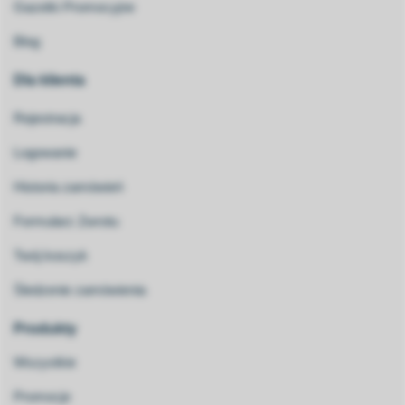
Gazetki Promocyjne
Blog
Dla klienta
Rejestracja
Logowanie
Historia zamówień
Formularz Zwrotu
Twój koszyk
Śledzenie zamówienia
Produkty
Wszystkie
Promocje