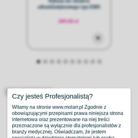
 -
Rękaw do skalera
ultradźwiękowego typ EMS
ul
289,00 zł
High-contrast mode
Czy jesteś Profesjonalistą?
Produkty Podobne
Witamy na stronie www.molarr.pl Zgodnie z
obowiązującymi przepisami prawa niniejsza strona
internetowa oraz prezentowane na niej treści
przeznaczone są wyłącznie dla profesjonalistów z
branży medycznej. Oświadczam, że jestem
specjalistą w dziedzinie stomatologii lub osobą