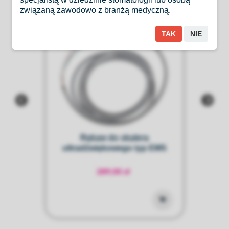
związaną zawodowo z branżą medyczną.
TAK
NIE
 -
Rękaw do skalera
ultradźwiękowego typ EMS
ul
289,00 zł