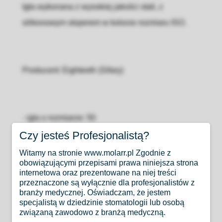
Igła wykonana z wysokiej jakości stali, z
silikonowym stoperem w kolorze rozmiaru ISO.
Producent:
Eighteeth (Sifary)
- igła o rozmiarze: 50
Czy jesteś Profesjonalistą?
- taper: 0.05
Witamy na stronie www.molarr.pl Zgodnie z
obowiązującymi przepisami prawa niniejsza strona
- typ M (średnia)
internetowa oraz prezentowane na niej treści
przeznaczone są wyłącznie dla profesjonalistów z
- kolor stopera: żółty
branży medycznej. Oświadczam, że jestem
specjalistą w dziedzinie stomatologii lub osobą
związaną zawodowo z branżą medyczną.