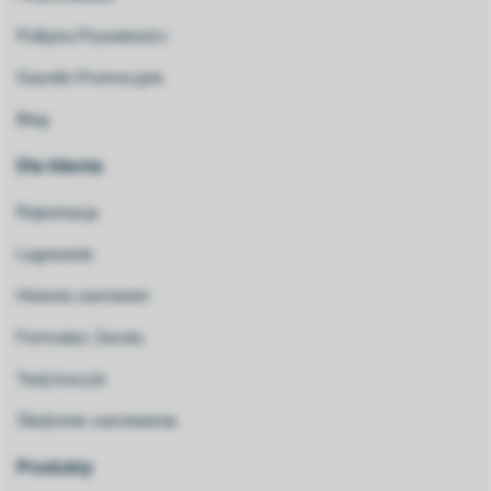
Polityka Prywatności
Gazetki Promocyjne
Blog
Dla klienta
Rejestracja
Logowanie
Historia zamówień
Formularz Zwrotu
Twój koszyk
Śledzenie zamówienia
Produkty