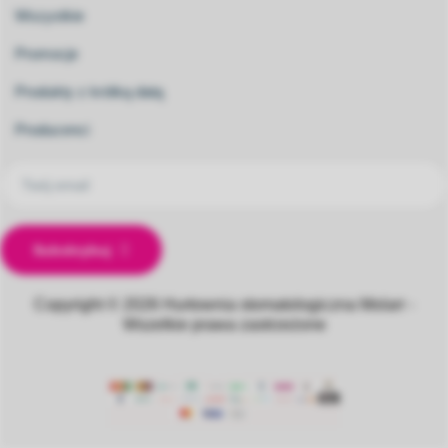
Wszystkie
Promocje
Produkty z krótką datą
Producenci
Subskrybuj
Copyright © 2026
Hurtownia stomatologiczna Molarr -
Wszelkie prawa zastrzeżone