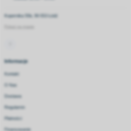
Kopernika 55b, 90-553 Łódź
Pokaż na mapie
Informacje
Kontakt
O Nas
Dostawa
Regulamin
Płatności
Finansowanie