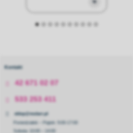
Kontakt
42 671 02 07
533 253 411
sklep@molarr.pl
Poniedziałek – Piątek: 9:00-17:00
Sobota: 10:00 – 14:00