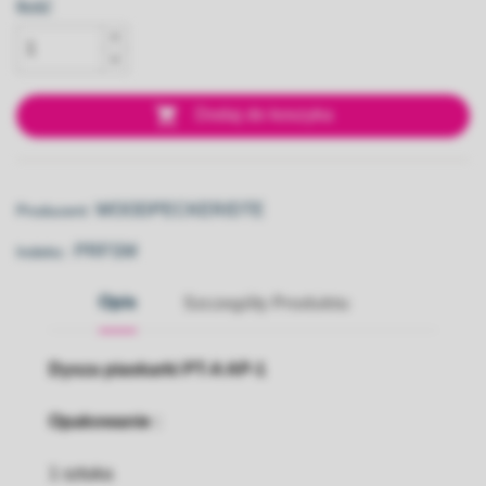
Ilość

Dodaj do koszyka
WOODPECKER/DTE
Producent:
PRFSM
Indeks::
Opis
Szczegóły Produktu
Dysza piaskarki PT-A AP-1
Opakowanie :
1 sztuka