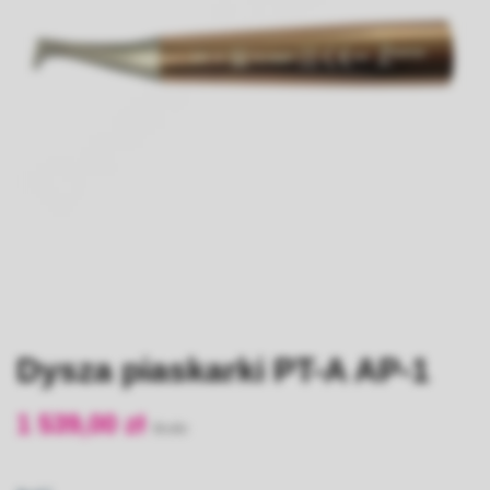
Dysza piaskarki PT-A AP-1
1 539,00 zł