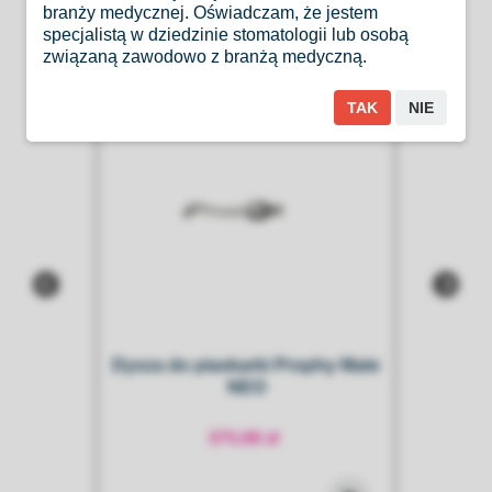
branży medycznej. Oświadczam, że jestem
specjalistą w dziedzinie stomatologii lub osobą
związaną zawodowo z branżą medyczną.
TAK
NIE
O-
Dysza do piaskarki Prophy Mate
na
NEO
375,00 zł