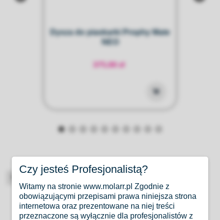
O-
Dysza do piaskarki Prophy Mate
na
NEO
375,00 zł
Czy jesteś Profesjonalistą?
High-contrast mode
Witamy na stronie www.molarr.pl Zgodnie z
obowiązującymi przepisami prawa niniejsza strona
Produkty Podobne
internetowa oraz prezentowane na niej treści
przeznaczone są wyłącznie dla profesjonalistów z