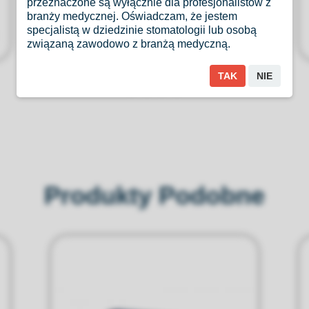
przeznaczone są wyłącznie dla profesjonalistów z
355,00 zł
branży medycznej. Oświadczam, że jestem
specjalistą w dziedzinie stomatologii lub osobą
związaną zawodowo z branżą medyczną.
TAK
NIE
Produkty Podobne