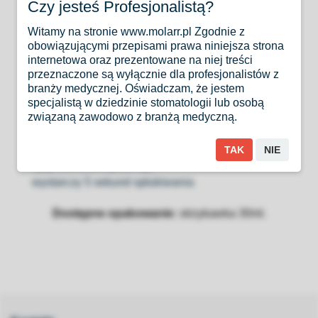
głębokość nie jest większa niż 3 mikrony, co
Czy jesteś Profesjonalistą?
optymalizuje siłę wiązania systemów wiążących
Witamy na stronie www.molarr.pl Zgodnie z
obowiązującymi przepisami prawa niniejsza strona
oraz zapobiega nadwrażliwości pozabiegowej.
internetowa oraz prezentowane na niej treści
przeznaczone są wyłącznie dla profesjonalistów z
Zalety:
branży medycznej. Oświadczam, że jestem
specjalistą w dziedzinie stomatologii lub osobą
wytrawiacz zapobiegający nadwrażliwości
związaną zawodowo z branżą medyczną.
pozabiegowej, dzięki samoograniczaniu
głębokości wytrawiania
TAK
NIE
optymalna konsystencja
wystarczy 5 sekund spłukiwania
Dostępne opakowanie:
strzykawka 30ml.