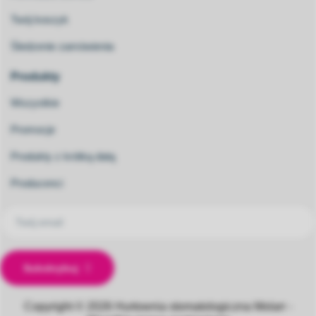
Twój koszyk
Śledzenie zamówienia
Produkty
Wszystkie
Promocje
Produkty z krótką datą
Producenci
Subskrybuj
Copyright © 2026
Hurtownia stomatologiczna Molarr -