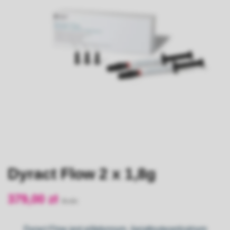
Dyract Flow 2 x 1,8g
379,00 zł
Dyract Flow
jest półpłynnym, światłoutwardzalnym