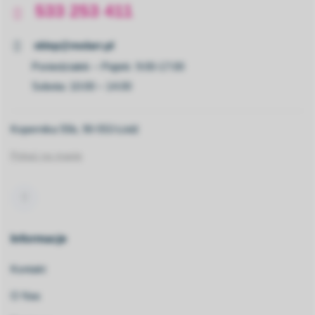
533 253 411
sklep@molarr.pl
Poniedziałek – Piątek: 9:00-17:00
Sobota: 10:00 – 14:00
Kopernika 55b, 90-553 Łódź
Pokaż na mapie
Informacje
Kontakt
O Nas