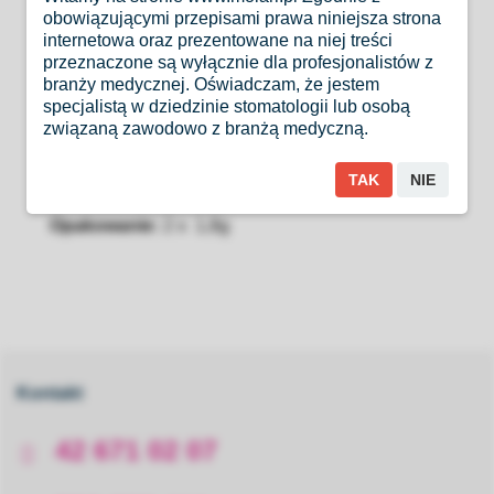
obowiązującymi przepisami prawa niniejsza strona
- do naprawy brzegów wypełnień
internetowa oraz prezentowane na niej treści
przeznaczone są wyłącznie dla profesjonalistów z
- do wykonywania podkładów
branży medycznej. Oświadczam, że jestem
- do adhezyjnego cementoweania wkładów
specjalistą w dziedzinie stomatologii lub osobą
związaną zawodowo z branżą medyczną.
koronowych inlay/onlay
TAK
NIE
Opakowanie:
2 x 1,8g
Kontakt
42 671 02 07