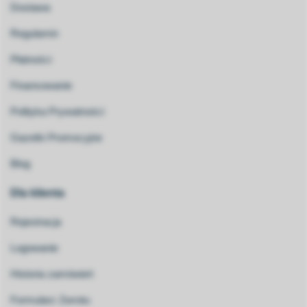
Dostawa
Regulamin
Płatności
Finansowanie
Polityka Prywatności
Gazetki Promocyjne
Blog
Dla klienta
Rejestracja
Logowanie
Historia zamówień
Formularz Zwrotu