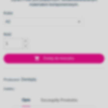
materiałem kompomerowym.
Kolor
Ilość

Dodaj do koszyka
Dentsply
Producent:
Indeks::
Opis
Szczegóły Produktu