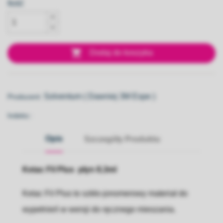
Ilość

Dodaj do koszyka
Solventum ( Dawniej 3M Espe )
Producent:
Indeks::
Opis
Szczegóły Produktu
Ketac Fil Plus płyn 8,3ml
Ketac Fil Plus
to szkło-jonomerowy materiał do
wypełnień w wersji do ręcznego mieszania.