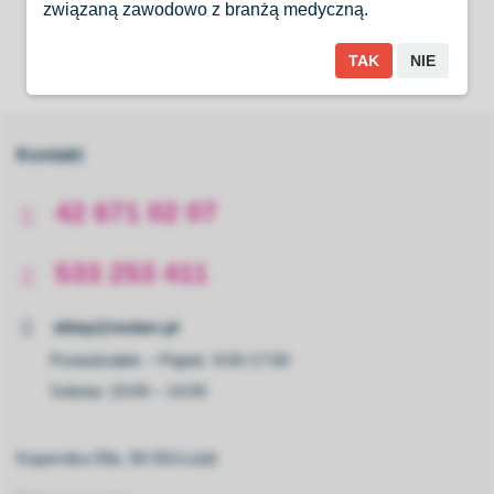
związaną zawodowo z branżą medyczną.
TAK
NIE
Kontakt
42 671 02 07
533 253 411
sklep@molarr.pl
Poniedziałek – Piątek: 9:00-17:00
Sobota: 10:00 – 14:00
Kopernika 55b, 90-553 Łódź