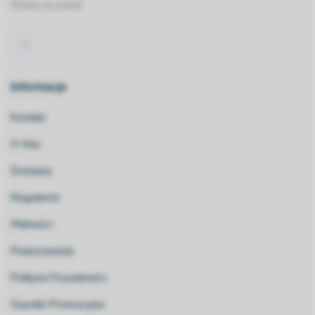
Pokaż na mapie
Informacje
Kontakt
O Nas
Dostawa
Regulamin
Płatności
Finansowanie
Polityka Prywatności
Gazetki Promocyjne