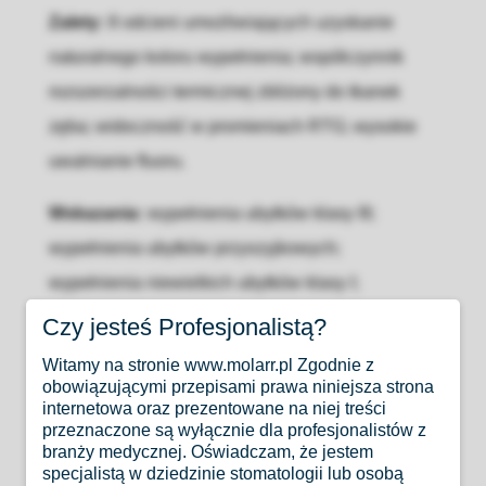
Zalety:
8 odcieni umożliwiających uzyskanie
naturalnego koloru wypełnienia; współczynnik
rozszerzalności termicznej zbliżony do tkanek
zęba; widoczność w promieniach RTG; wysokie
uwalnianie fluoru.
Wskazania:
wypełnienia ubytków klasy III;
wypełnienia ubytków przyszyjkowych;
wypełnienia niewielkich ubytków klasy I;
wypełnienia ubytków wszystkich klas w zębach
Czy jesteś Profesjonalistą?
mlecznych; wypełnienia ubytków przed
Witamy na stronie www.molarr.pl Zgodnie z
osadzaniem uzupełnienia protetycznego;
obowiązującymi przepisami prawa niniejsza strona
internetowa oraz prezentowane na niej treści
uszczelnianie bruzd i zagłębień.
przeznaczone są wyłącznie dla profesjonalistów z
branży medycznej. Oświadczam, że jestem
Dostępne opakowanie:
płyn 1 x 8,5g
specjalistą w dziedzinie stomatologii lub osobą