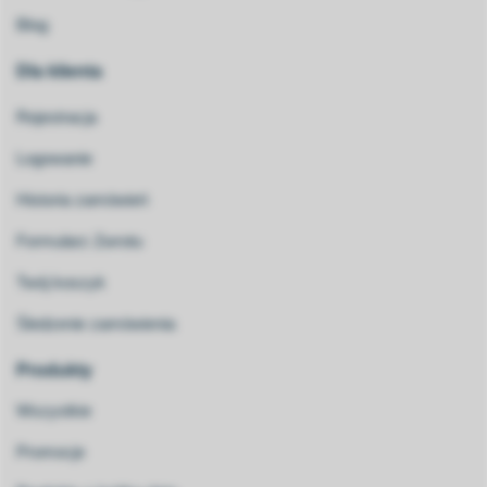
Blog
Dla klienta
Rejestracja
Logowanie
Historia zamówień
Formularz Zwrotu
Twój koszyk
Śledzenie zamówienia
Produkty
Wszystkie
Promocje