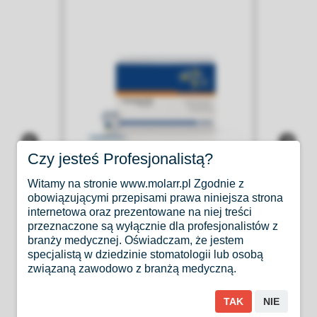
Czy jesteś Profesjonalistą?
Witamy na stronie www.molarr.pl Zgodnie z
FuturaBond DC Single Dose 50
obowiązującymi przepisami prawa niniejsza strona
szt VOCO
internetowa oraz prezentowane na niej treści
przeznaczone są wyłącznie dla profesjonalistów z
branży medycznej. Oświadczam, że jestem
495,00 zł
specjalistą w dziedzinie stomatologii lub osobą
związaną zawodowo z branżą medyczną.
TAK
NIE