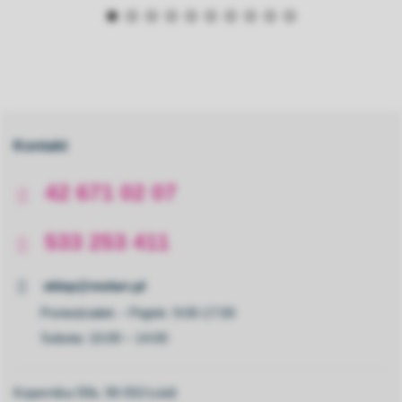
Kontakt
42 671 02 07
533 253 411
sklep@molarr.pl
Poniedziałek – Piątek: 9:00-17:00
Sobota: 10:00 – 14:00
Kopernika 55b, 90-553 Łódź