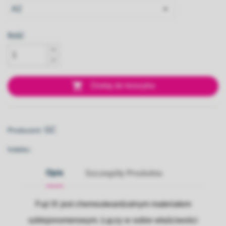
Ilość

Dodaj do koszyka
GC
Producent:
Indeks::
Opis
Szczegóły Produktu
Fuji IX jest chemoutwardzalnym materiałem
szkłojonomerowym.
Łączy w sobie właściwości