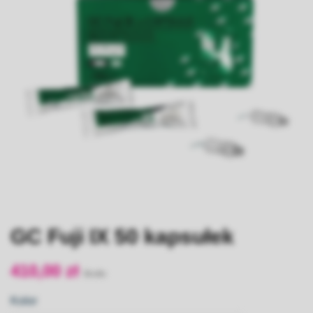
GC Fuji IX 50 kapsułek
410,00 zł
Kolor