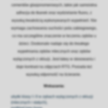
cementów glasjonomerowych, takie jak samoistna
adhezja do tkanek oraz wydzielanie fluoru, z
wysoką trwałością wykonywanych wypełnień. Nie
wymaga zachowania suchości pola zabiegowego,
co ma szczególne znaczenie w leczeniu zębów u
dzieci. Doskonale nadaje się do trwałego
wypełniania zębów mlecznych oraz zębów
wyłączonych z okluzji. Jest łatwy w stosowaniu i
daje kontrast na zdjęciach RTG. Posiada też
wysoką odporność na ścieranie.
Wskazania:
ubytki klasy I i II w zębach wyłączonych z okluzji
(mlecznych i stałych),