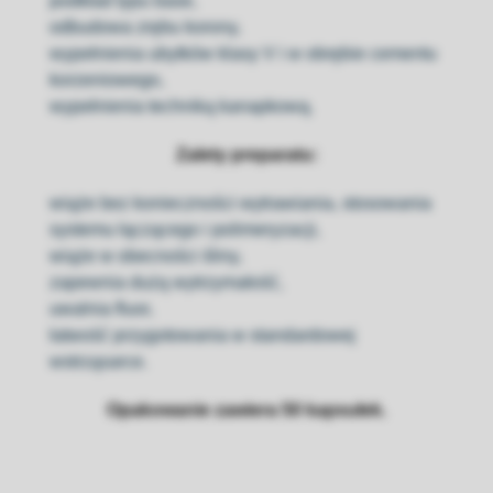
podkład typu base,
odbudowa zrębu korony,
wypełnienia ubytków klasy V i w obrębie cementu
korzeniowego,
wypełnienia techniką kanapkową.
Zalety preparatu:
wiąże bez konieczności wytrawiania, stosowania
systemu łączącego i polimeryzacji,
wiąże w obecności śliny,
zapewnia dużą wytrzymałość,
uwalnia fluor,
łatwość przygotowania w standardowej
wstrząsarce.
Opakowanie zawiera 50 kapsułek.