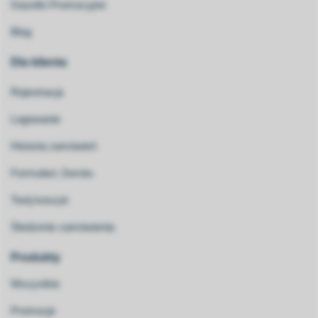
Gazetki Promocyjne
Blog
Dla klienta
Rejestracja
Logowanie
Historia zamówień
Formularz Zwrotu
Twój koszyk
Śledzenie zamówienia
Produkty
Wszystkie
Promocje