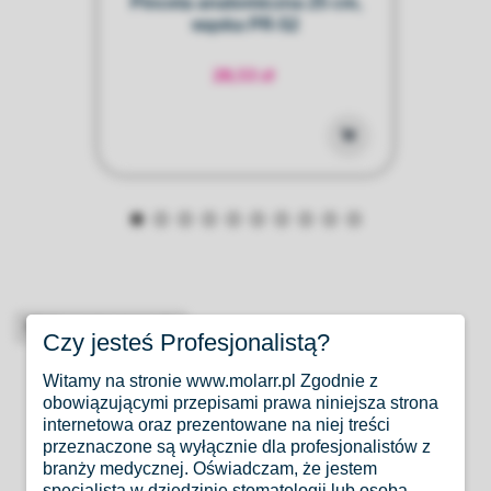
Pinceta anatomiczna 25 cm,
wą
wąska PR-52
28,53 zł
High-contrast mode
Czy jesteś Profesjonalistą?
Produkty Podobne
Witamy na stronie www.molarr.pl Zgodnie z
obowiązującymi przepisami prawa niniejsza strona
internetowa oraz prezentowane na niej treści
przeznaczone są wyłącznie dla profesjonalistów z
branży medycznej. Oświadczam, że jestem
specjalistą w dziedzinie stomatologii lub osobą