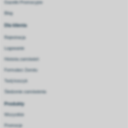
Gazetki Promocyjne
Blog
Dla klienta
Rejestracja
Logowanie
Historia zamówień
Formularz Zwrotu
Twój koszyk
Śledzenie zamówienia
Produkty
Wszystkie
Promocje