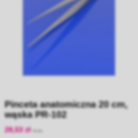
Pinceta anatomiczna 20 cm,
wąska PR-102
28,53 zł