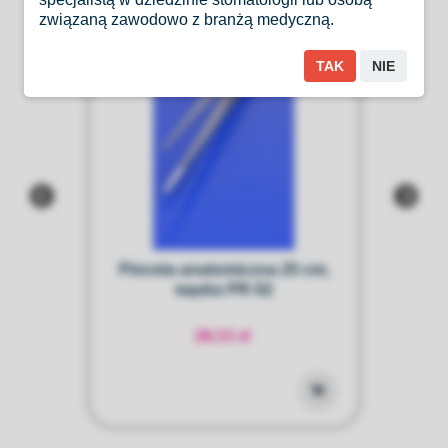
związaną zawodowo z branżą medyczną.
TAK
NIE
Pinceta anatomiczna 25 cm,
wą
wąska PR-52
28,53 zł