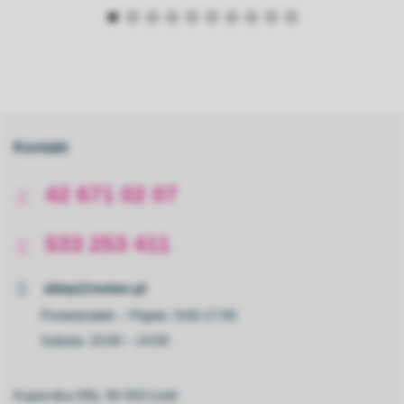
Kontakt
42 671 02 07
533 253 411
sklep@molarr.pl
Poniedziałek – Piątek: 9:00-17:00
Sobota: 10:00 – 14:00
Kopernika 55b, 90-553 Łódź