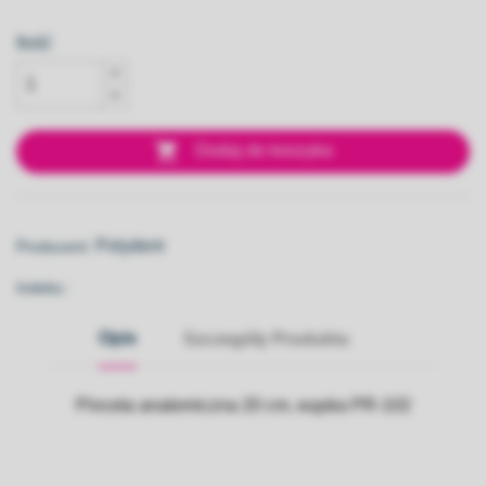
Ilość

Dodaj do koszyka
Polydent
Producent:
Indeks::
Opis
Szczegóły Produktu
Pinceta anatomiczna 20 cm, wąska PR-102