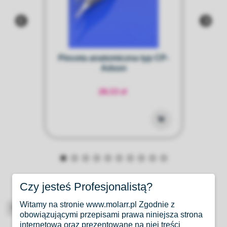
,
Pinceta anatomiczna typ CP-
R-
Adson
28,53 zł
Czy jesteś Profesjonalistą?
Witamy na stronie www.molarr.pl Zgodnie z
High-contrast mode
obowiązującymi przepisami prawa niniejsza strona
internetowa oraz prezentowane na niej treści