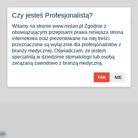
Czy jesteś Profesjonalistą?
Opis
Szczegóły Produktu
Witamy na stronie www.molarr.pl Zgodnie z
obowiązującymi przepisami prawa niniejsza strona
Pinceta mikrochirurgiczna 20 cm PR-106
internetowa oraz prezentowane na niej treści
przeznaczone są wyłącznie dla profesjonalistów z
Wymiary:
branży medycznej. Oświadczam, że jestem
specjalistą w dziedzinie stomatologii lub osobą
Długość pincety: 20 cm
związaną zawodowo z branżą medyczną.
Szerokość końcówki: 2 mm
TAK
NIE
cje