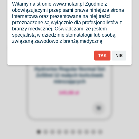
Witamy na stronie www.molarr.pl Zgodnie z
obowiązującymi przepisami prawa niniejsza strona
internetowa oraz prezentowane na niej treści
przeznaczone są wyłącznie dla profesjonalistów z
branży medycznej. Oświadczam, że jestem
specjalistą w dziedzinie stomatologii lub osobą
związaną zawodowo z branżą medyczną.
TAK
NIE
Hydrorise Regular Normal Set
H
ast
2x50ml 12 małych końcówek
mieszających
145,00 zł