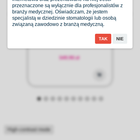
przeznaczone są wyłącznie dla profesjonalistów z
branży medycznej. Oświadczam, że jestem
specjalistą w dziedzinie stomatologii lub osobą
związaną zawodowo z branżą medyczną.
l
Hydrorise Maxi Monophase
TAK
NIE
Normal 2x380ml
549,90 zł
High-contrast mode