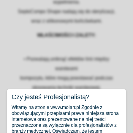
wypełnienia.
SeptoCompo Shape nadają się do sterylizacji,
wraz z silikonowymi końcówkami.
WŁAŚCIWOŚCI I ZALETY:
• Pozwalają uniknąć efektów linii między
warstwami
kompozytu, które mogą powstawać podczas
stosowania techniki warstwowej.
Czy jesteś Profesjonalistą?
• Zapewniają uzyskanie gładkiej powierzchni,
co znacznie skraca czas ostatecznego
Witamy na stronie www.molarr.pl Zgodnie z
obowiązującymi przepisami prawa niniejsza strona
opracowania i polerowania.
internetowa oraz prezentowane na niej treści
przeznaczone są wyłącznie dla profesjonalistów z
• Dostępne w dwóch wersjach z twardą i miękką
branży medycznej. Oświadczam, że jestem