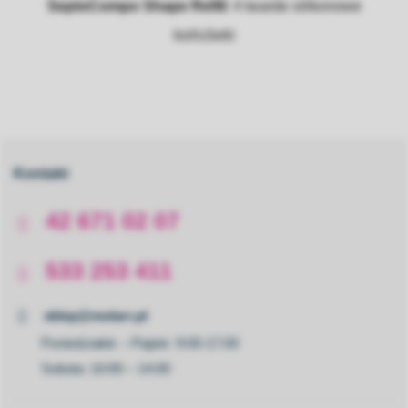
SeptoCompo Shape Refill
: 4 twarde silikonowe
końcówki
Kontakt
42 671 02 07
533 253 411
sklep@molarr.pl
Poniedziałek – Piątek: 9:00-17:00
Sobota: 10:00 – 14:00