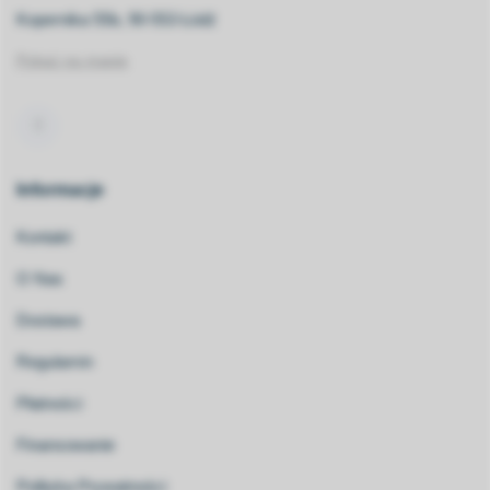
Kopernika 55b, 90-553 Łódź
Pokaż na mapie
Informacje
Kontakt
O Nas
Dostawa
Regulamin
Płatności
Finansowanie
Polityka Prywatności