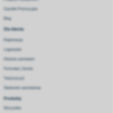
Gazetki Promocyjne
Blog
Dla klienta
Rejestracja
Logowanie
Historia zamówień
Formularz Zwrotu
Twój koszyk
Śledzenie zamówienia
Produkty
Wszystkie