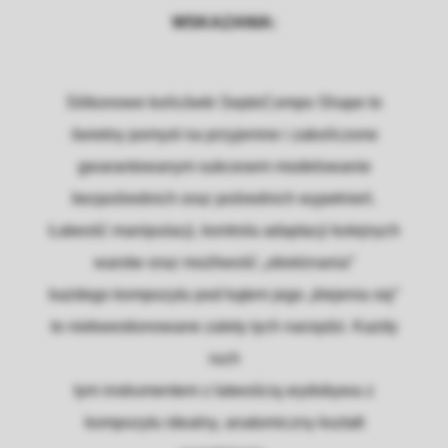
WSKAZANIA:
Silikonowe końcówki SeptoCompo Shape to
świetny pomysł na przyjemne i zakończone
gwarantowanym sukcesem modelowanie
bezpośrednich oraz pośrednich wypełnień.
Łatwość manipulacji, kontrola adaptacji kolejnych
warstw oraz możliwość „okiełznania”
każdego kompozytu pod kątem jego „klejenia się”
to niekwestionowane zalety tych narzędzi. Każdy
ruch
tym instrumentem z łatwością wydobywa z
kompozytu idealny, anatomiczny kształt