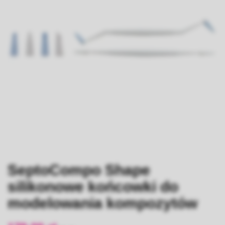
SeptoCompo Shape
silikonowe końcowki do
modelowania kompozytów