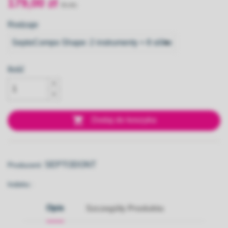
179,00 zł
Rodzaje
Ilość

Dodaj do koszyka
SEPTODONT
Producent:
Indeks::
Opis
Szczegóły Produktu