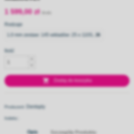
1 599,00 zł
Rodzaje
Ilość

Dodaj do koszyka
Dentsply
Producent:
Indeks::
Opis
Szczegóły Produktu