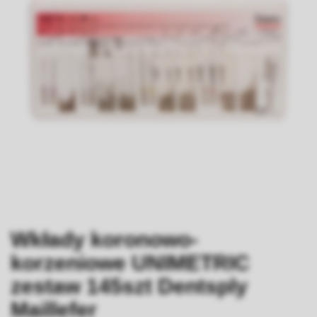
Wkłady koronowo-
korzeniowe UNIMETRIC
zestaw 145szt Dentsply
Maillefer