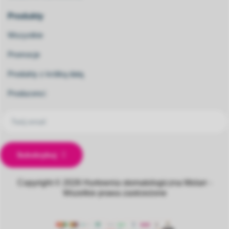
Produkty
Wszystkie
Promocje
Produkty z krótką datą
Producenci
Subskrybuj
Copyright © 2026
Hurtownia stomatologiczna Molarr -
Wszelkie prawa zastrzeżone