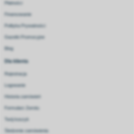
Płatności
Finansowanie
Polityka Prywatności
Gazetki Promocyjne
Blog
Dla klienta
Rejestracja
Logowanie
Historia zamówień
Formularz Zwrotu
Twój koszyk
Śledzenie zamówienia