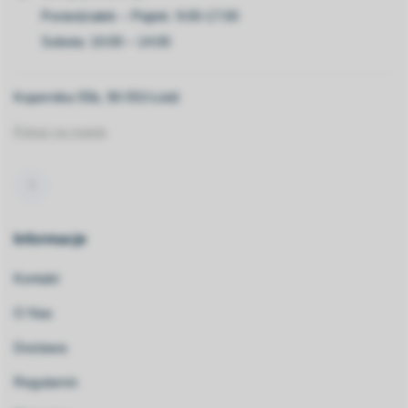
Poniedziałek – Piątek: 9:00-17:00
Sobota: 10:00 – 14:00
Kopernika 55b, 90-553 Łódź
Pokaż na mapie
Informacje
Kontakt
O Nas
Dostawa
Regulamin