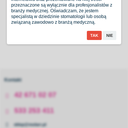
przeznaczone są wyłącznie dla profesjonalistów z
8 wierteł, 3 klucze;
branży medycznej. Oświadczam, że jestem
specjalistą w dziedzinie stomatologii lub osobą
Zestaw: 145 wkładów 0.8 mm; 25 x 008S, 25 x
związaną zawodowo z branżą medyczną.
108s, 25 x 108L, 20 x 208S, 20 x 208L, 15 x 308S,
TAK
NIE
15 x 308L, 8 wierteł,3 klucze;
Kontakt
42 671 02 07
533 253 411
sklep@molarr.pl