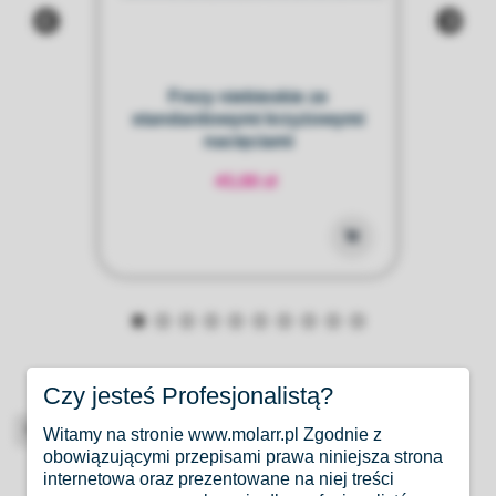
Frezy niebieskie ze
standardowymi krzyżowymi
nacięciami
45,00 zł
Czy jesteś Profesjonalistą?
High-contrast mode
Witamy na stronie www.molarr.pl Zgodnie z
obowiązującymi przepisami prawa niniejsza strona
internetowa oraz prezentowane na niej treści
Produkty Podobne