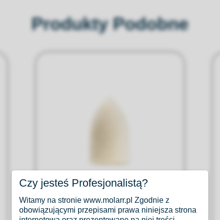
Produkty Podobne
Czy jesteś Profesjonalistą?
Witamy na stronie www.molarr.pl Zgodnie z
Filc stożek 25x15mm
obowiązującymi przepisami prawa niniejsza strona
internetowa oraz prezentowane na niej treści