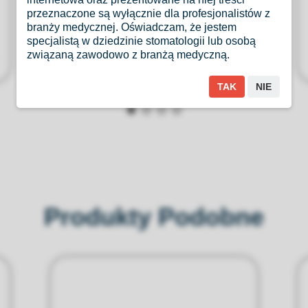
przeznaczone są wyłącznie dla profesjonalistów z
branży medycznej. Oświadczam, że jestem
6,00 zł
specjalistą w dziedzinie stomatologii lub osobą
związaną zawodowo z branżą medyczną.
TAK
NIE
Produkty Podobne