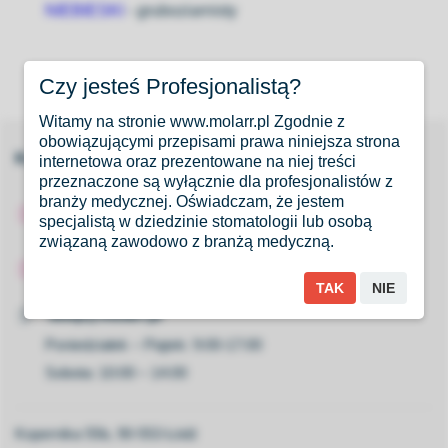
NIEBIESKI
- gruboziarnisty
Czy jesteś Profesjonalistą?
Witamy na stronie www.molarr.pl Zgodnie z
obowiązującymi przepisami prawa niniejsza strona
Kontakt
internetowa oraz prezentowane na niej treści
przeznaczone są wyłącznie dla profesjonalistów z
branży medycznej. Oświadczam, że jestem
42 671 02 07
specjalistą w dziedzinie stomatologii lub osobą
związaną zawodowo z branżą medyczną.
533 253 411
TAK
NIE
sklep@molarr.pl
Poniedziałek – Piątek: 9:00-17:00
Sobota: 10:00 – 14:00
Kopernika 55b, 90-553 Łódź