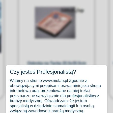
Osłonka na Tackę 25.5x35.5cm
Opakowanie 500 szt
Czy jesteś Profesjonalistą?
189,00 zł
Witamy na stronie www.molarr.pl Zgodnie z
obowiązującymi przepisami prawa niniejsza strona
internetowa oraz prezentowane na niej treści
przeznaczone są wyłącznie dla profesjonalistów z
branży medycznej. Oświadczam, że jestem
specjalistą w dziedzinie stomatologii lub osobą
związaną zawodowo z branżą medyczną.