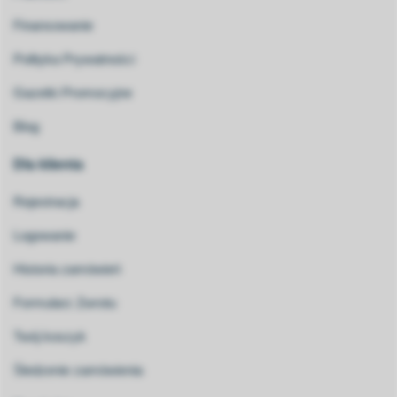
Finansowanie
Polityka Prywatności
Gazetki Promocyjne
Blog
Dla klienta
Rejestracja
Logowanie
Historia zamówień
Formularz Zwrotu
Twój koszyk
Śledzenie zamówienia