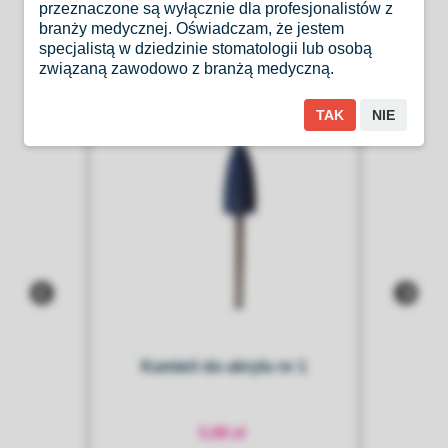
Produkty Podobne
przeznaczone są wyłącznie dla profesjonalistów z
branży medycznej. Oświadczam, że jestem
specjalistą w dziedzinie stomatologii lub osobą
związaną zawodowo z branżą medyczną.
TAK
NIE
 1
Kamień do akrylu nr 1
5,00 zł