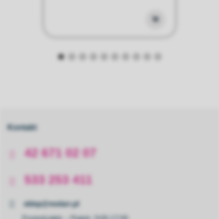
Kontakt
42 671 02 07
533 253 411
sklep@molarr.pl
Poniedziałek – Piątek: 9:00-17:00