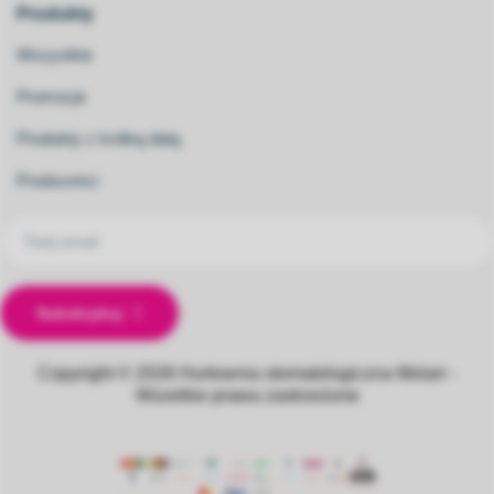
Produkty
Wszystkie
Promocje
Produkty z krótką datą
Producenci
Subskrybuj
Copyright © 2026
Hurtownia stomatologiczna Molarr -
Wszelkie prawa zastrzeżone