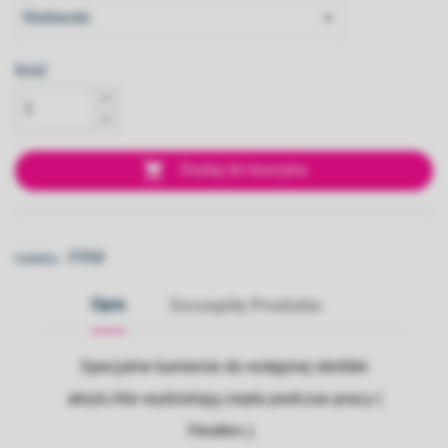
Ilość

Dodaj do koszyka
FRM
Indeks::
Opis
Szczegóły Produktu
Specjalne kamienie do wstępnej obróbki
akrylu.Nie wydzielają ciepła podczas pracy (
Heatles ).