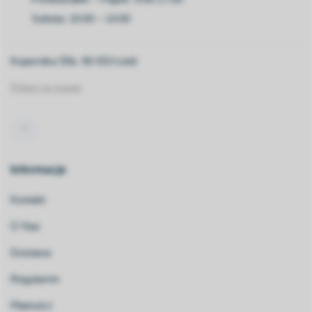
Sobota: 10:00 – 14:00
Kopernika 55b, 90-553 Łódź
Pokaż na mapie
Informacje
Kontakt
O Nas
Dostawa
Regulamin
Płatności