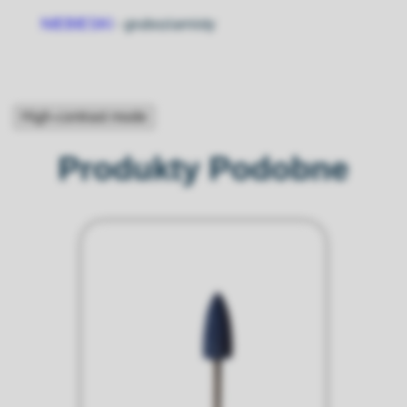
NIEBIESKI
- gruboziarnisty
High-contrast mode
Produkty Podobne