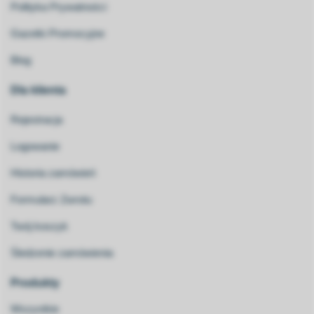
Polityka Prywatności
Gazetki Promocyjne
Blog
Dla klienta
Rejestracja
Logowanie
Historia zamówień
Formularz Zwrotu
Twój koszyk
Śledzenie zamówienia
Produkty
Wszystkie