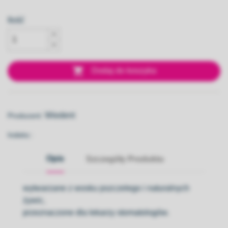
Ilość

Dodaj do koszyka
Wiedent
Producent:
Indeks::
Opis
Szczegóły Produktu
wytwarzane z wosku pszczelego i naturalnych
żywic,
przeznaczone dla lekarzy stomatologów.