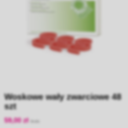
Woskowe wały zwarciowe 48
szt
59,00 zł