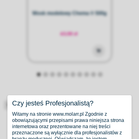
Wosk modelowy Chema ® 500g
63,00 zł
Czy jesteś Profesjonalistą?
High-contrast mode
Witamy na stronie www.molarr.pl Zgodnie z
Produkty Podobne
obowiązującymi przepisami prawa niniejsza strona
internetowa oraz prezentowane na niej treści
przeznaczone są wyłącznie dla profesjonalistów z
branży medycznej. Oświadczam, że jestem