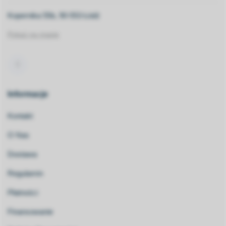
Kopernika 55b, 90-553 Łódź
Pokaż na mapie
Informacje
Kontakt
O Nas
Dostawa
Regulamin
Płatności
Finansowanie