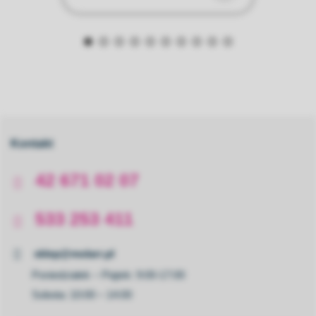
Kontakt
42 671 02 07
533 253 411
sklep@molarr.pl
Poniedziałek – Piątek: 9:00-17:00
Sobota: 10:00 – 14:00