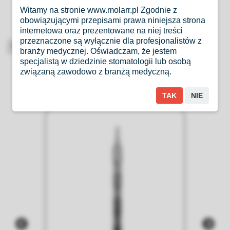
Witamy na stronie www.molarr.pl Zgodnie z
obowiązującymi przepisami prawa niniejsza strona
internetowa oraz prezentowane na niej treści
przeznaczone są wyłącznie dla profesjonalistów z
High-contrast mode
branży medycznej. Oświadczam, że jestem
specjalistą w dziedzinie stomatologii lub osobą
Produkty Podobne
związaną zawodowo z branżą medyczną.
TAK
NIE