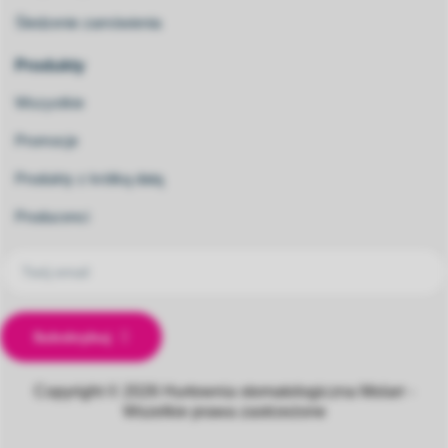
Śledzenie zamówienia
Produkty
Wszystkie
Promocje
Produkty z krótką datą
Producenci
Subskrybuj
Copyright © 2026
Hurtownia stomatologiczna Molarr -
Wszelkie prawa zastrzeżone