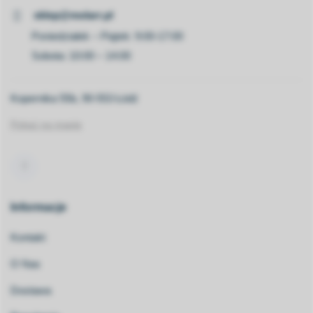
sklep@molarr.pl
Poniedziałek – Piątek: 9:00-17:00
Sobota: 10:00 – 14:00
Kopernika 55b, 90-553 Łódź
Pokaż na mapie
Informacje
Kontakt
O Nas
Dostawa