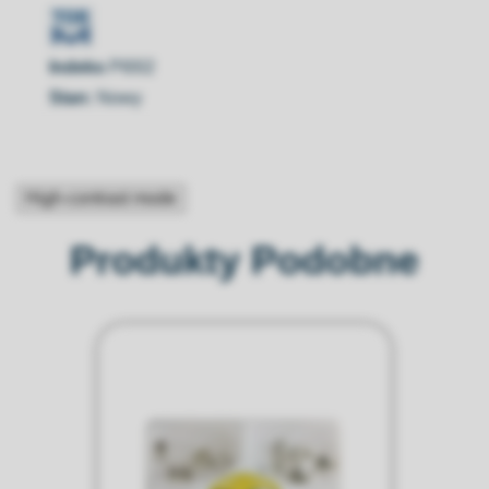
Indeks
PI002
Stan:
Nowy
High-contrast mode
Produkty Podobne