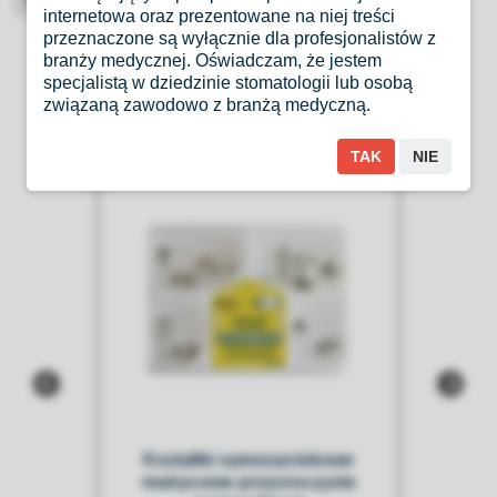
High-contrast mode
internetowa oraz prezentowane na niej treści
przeznaczone są wyłącznie dla profesjonalistów z
Produkty Podobne
branży medycznej. Oświadczam, że jestem
specjalistą w dziedzinie stomatologii lub osobą
związaną zawodowo z branżą medyczną.
TAK
NIE
Kształtki samozaciskowe
matrycowe przezroczyste
15m