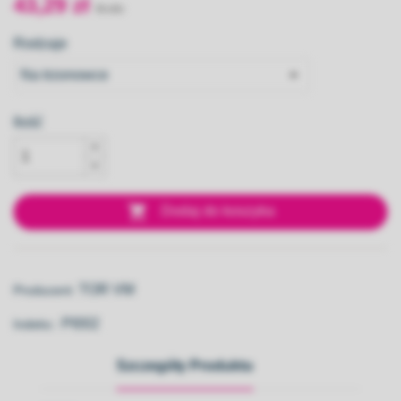
43,29 zł
Rodzaje
Ilość

Dodaj do koszyka
TOR VM
Producent:
PI002
Indeks::
Szczegóły Produktu