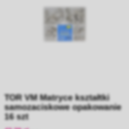
TOR VM Matryce kształtki
samozaciskowe opakowanie
16 szt