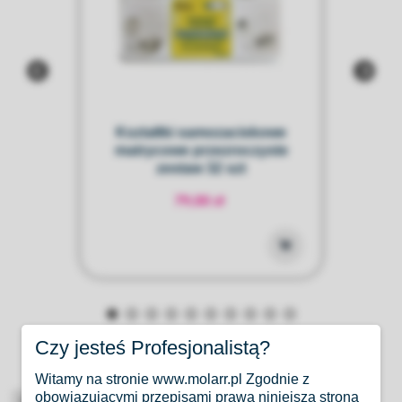
Kształtki samozaciskowe
matrycowe przezroczyste
15m
zestaw 32 szt
79,00 zł
Czy jesteś Profesjonalistą?
Witamy na stronie www.molarr.pl Zgodnie z
obowiązującymi przepisami prawa niniejsza strona