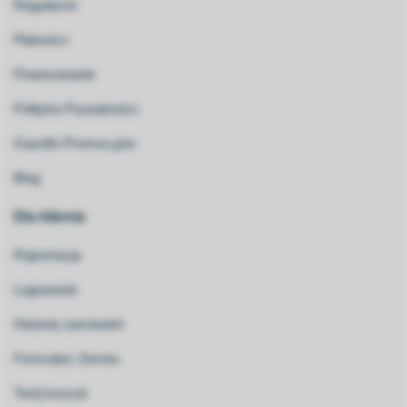
Regulamin
Płatności
Finansowanie
Polityka Prywatności
Gazetki Promocyjne
Blog
Dla klienta
Rejestracja
Logowanie
Historia zamówień
Formularz Zwrotu
Twój koszyk