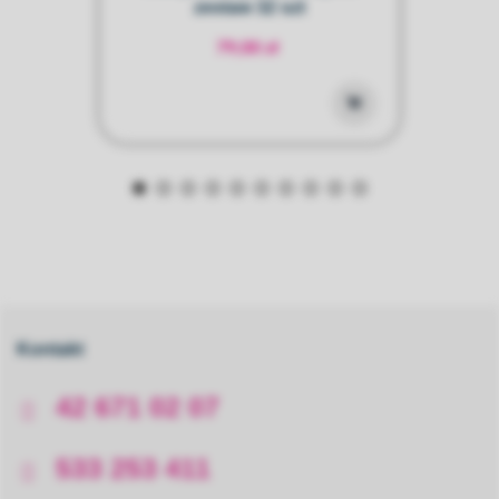
zestaw 32 szt
79,00 zł
Kontakt
42 671 02 07
533 253 411