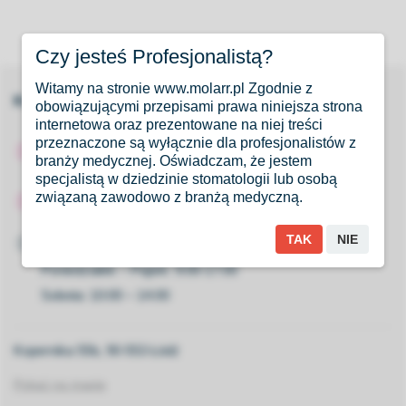
Czy jesteś Profesjonalistą?
Witamy na stronie www.molarr.pl Zgodnie z
Kontakt
obowiązującymi przepisami prawa niniejsza strona
internetowa oraz prezentowane na niej treści
42 671 02 07
przeznaczone są wyłącznie dla profesjonalistów z
branży medycznej. Oświadczam, że jestem
specjalistą w dziedzinie stomatologii lub osobą
533 253 411
związaną zawodowo z branżą medyczną.
TAK
NIE
sklep@molarr.pl
Poniedziałek – Piątek: 9:00-17:00
Sobota: 10:00 – 14:00
Kopernika 55b, 90-553 Łódź
Pokaż na mapie