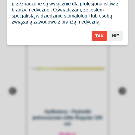
Produkty Podobne
przeznaczone są wyłącznie dla profesjonalistów z
branży medycznej. Oświadczam, że jestem
specjalistą w dziedzinie stomatologii lub osobą
związaną zawodowo z branżą medyczną.
TAK
NIE
Aplikatory - Pędzelki
jednorazowe żółte Regular 100
t
szt
39,00 zł