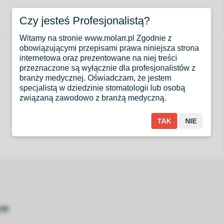
Czy jesteś Profesjonalistą?
Opis
Szczegóły Produktu
Witamy na stronie www.molarr.pl Zgodnie z
obowiązującymi przepisami prawa niniejsza strona
Organizer na wiertła — okrągły D002-1
internetowa oraz prezentowane na niej treści
przeznaczone są wyłącznie dla profesjonalistów z
Opis:
branży medycznej. Oświadczam, że jestem
specjalistą w dziedzinie stomatologii lub osobą
- okrągły organizer w kształcie wyspy
związaną zawodowo z branżą medyczną.
- wyraźne oznakowanie otworów
- wygodny i prosty dostęp do narzędzi
TAK
NIE
cje