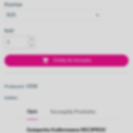
Rozmiar
Ilość

Dodaj do koszyka
VDW
Producent:
Indeks::
Opis
Szczegóły Produktu
Gutaperka Kalibrowana RECIPROC