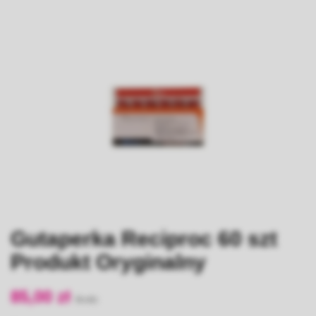
Gutaperka Reciproc 60 szt
Produkt Oryginalny
85,00 zł