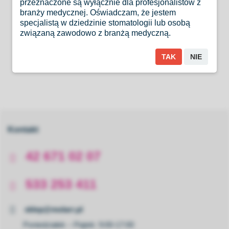
przeznaczone są wyłącznie dla profesjonalistów z
60 sztyftów w rozmiarach R25, R40, R50
branży medycznej. Oświadczam, że jestem
specjalistą w dziedzinie stomatologii lub osobą
lub Asortyment:
związaną zawodowo z branżą medyczną.
40x R25, 10x R40, 10x R50; długość 28mm
TAK
NIE
Kontakt
42 671 02 07
533 253 411
sklep@molarr.pl
Poniedziałek – Piątek: 9:00-17:00