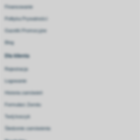
Finansowanie
Polityka Prywatności
Gazetki Promocyjne
Blog
Dla klienta
Rejestracja
Logowanie
Historia zamówień
Formularz Zwrotu
Twój koszyk
Śledzenie zamówienia