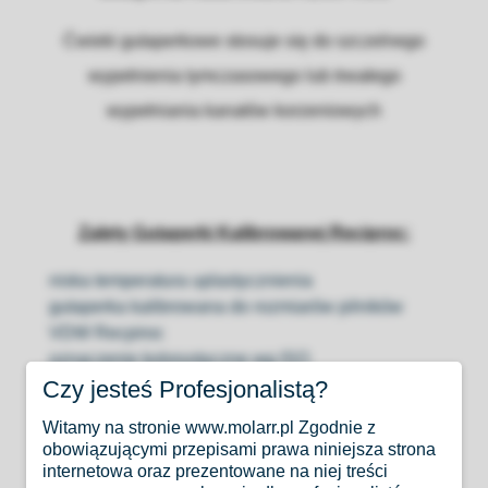
Ćwieki gutaperkowe stosuje się do szczelnego
wypełnienia tymczasowego lub trwałego
wypełniania kanałów korzeniowych
Zalety Gutaperki Kalibrowanej Reciproc:
niska temperatura uplastycznienia
gutaperka kalibrowana do rozmiarów pilników
VDW Recpiroc
oznaczenie kolorystyczne wg ISO
Czy jesteś Profesjonalistą?
Opakowanie zawiera :
Witamy na stronie www.molarr.pl Zgodnie z
obowiązującymi przepisami prawa niniejsza strona
internetowa oraz prezentowane na niej treści