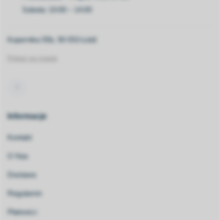
Sobota: 10:00 – 14:00
Kopernika 55b, 90-553 Łódź
Pokaż na mapie
Informacje
Kontakt
O Nas
Dostawa
Regulamin
Płatności