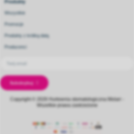
Produkty
Wszystkie
Promocje
Produkty z krótką datą
Producenci
Subskrybuj
Copyright © 2026
Hurtownia stomatologiczna Molarr -
Wszelkie prawa zastrzeżone