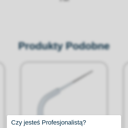
Produkty Podobne
Czy jesteś Profesjonalistą?