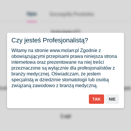
Opis
Szczegóły Produktu
Końcówka E3
Czy jesteś Profesjonalistą?
System:
EMS
Witamy na stronie www.molarr.pl Zgodnie z
obowiązującymi przepisami prawa niniejsza strona
Producent:
WOODPECKER
internetowa oraz prezentowane na niej treści
przeznaczone są wyłącznie dla profesjonalistów z
branży medycznej. Oświadczam, że jestem
Opis:
specjalistą w dziedzinie stomatologii lub osobą
związaną zawodowo z branżą medyczną.
Końcówka używana do bocznej kondensacji gutaperki na ciepło
TAK
NIE
Opakowanie :
1 szt